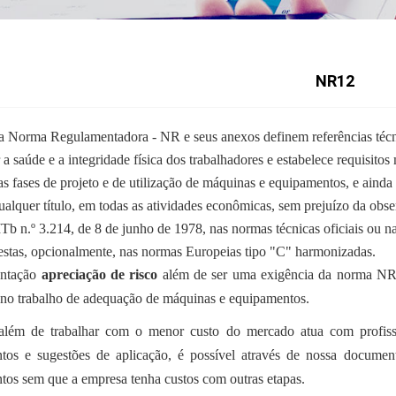
NR12
ta Norma Regulamentadora - NR e seus anexos definem referências técn
 a saúde e a integridade física dos trabalhadores e estabelece requisito
as fases de projeto e de utilização de máquinas e equipamentos, e ainda
ualquer título, em todas as atividades econômicas, sem
prejuízo da obs
Tb n.º 3.214, de 8 de junho de 1978, nas
normas técnicas oficiais ou n
estas, opcionalmente, nas
normas Europeias tipo "C" harmonizadas.
ntação
apreciação de risco
além de ser uma exigência da norma N
 no trabalho de adequação de máquinas e equipamentos.
lém de trabalhar com o menor custo do mercado atua com profissi
tos e sugestões de aplicação, é possível através de nossa docume
tos sem que a empresa tenha custos com outras etapas.