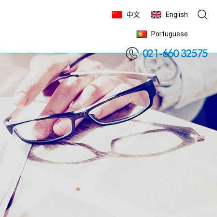
中文
English
Portuguese

021-660 32575