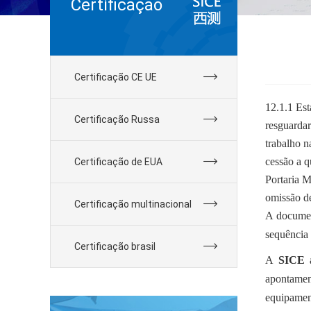
Certificação
Certificação CE UE
12.1.1 Es
Certificação Russa
resguardar
trabalho n
cessão a q
Certificação de EUA
Portaria M
omissão d
Certificação multinacional
A docume
sequência
Certificação brasil
A
SICE
a
apontamen
equipamen