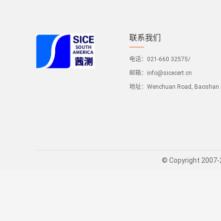
联系我们
电话：021-660 32575/
邮箱：
info@sicecert.cn
地址：Wenchuan Road, Baoshan Dis
© Copyright 200