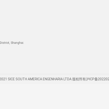
trict, Shanghai.
7-2021 SICE SOUTH AMERICA ENGENHARIA LTDA 版权所有
沪ICP备20220