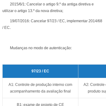
2015/6/1: Cancelar o artigo 9.º da antiga diretiva e
utilizar o artigo 13.º da nova diretiva;
19/07/2016: Cancelar 97/23 / EC, implementar 2014/68
/ EC.
Mudanças no modo de autenticação:
97/23 / EC
A1: Controle de produção interno com
A2: Controle 
acompanhamento da avaliação final
produto su
B1: exame de projeto de CE