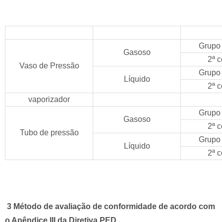
Tipo de equipamento
Estado fluido
Grupo
Grupo
Gasoso
2ª
c
Vaso de Pressão
Grupo
Líquido
2ª
c
vaporizador
Grupo
Gasoso
2ª
c
Tubo de pressão
Grupo
Líquido
2ª
c
3
Método de avaliação de conformidade de acordo com
o Apêndice III da Diretiva PED