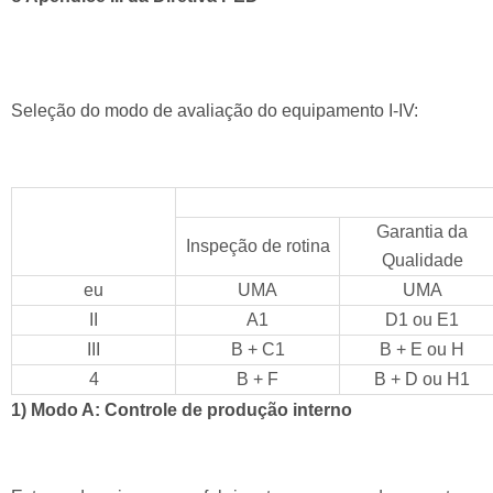
Seleção do modo de avaliação do equipamento I-IV:
Produção em massa
Nível de risco
Garantia da
Inspeção de rotina
Qualidade
eu
UMA
UMA
II
A1
D1 ou
E1
III
B + C1
B + E ou
H
4
B + F
B + D ou
H1
1) Modo A: Controle de produção interno