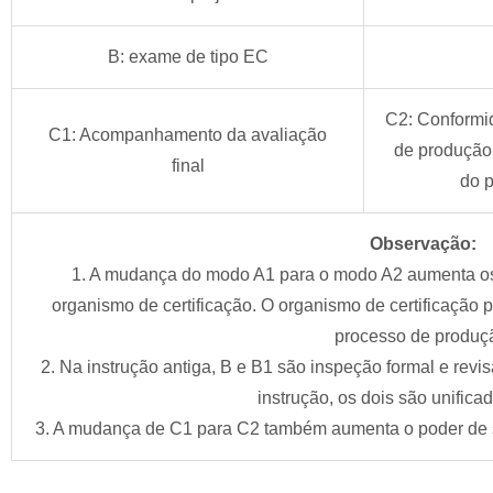
B: exame de tipo EC
C2: Conformi
C1: Acompanhamento da avaliação
de produção 
final
do p
Observação:
1. A mudança do modo A1 para o modo A2 aumenta os 
organismo de certificação.
O organismo de certificação p
processo de produç
2. Na instrução antiga, B e B1 são inspeção formal e revi
instrução, os dois são unific
3. A mudança de C1 para C2 também aumenta o poder de s