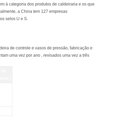
m à categoria dos produtos de caldeiraria e os que
ualmente, a China
tem
127
empresas
 os
selos
U
e
S.
eira de controle e vasos de pressão, fabricação e
entam uma vez por ano
,
revisados uma vez a três
 de
anos
)