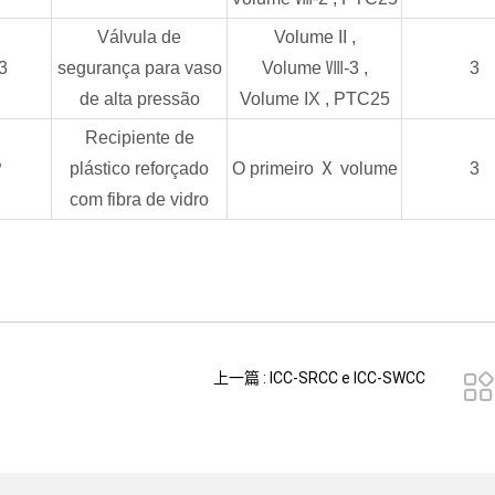
Válvula de
Volume
II
,
3
segurança para vaso
Volume
Ⅷ-3
,
3
de alta pressão
Volume
IX
,
PTC25
Recipiente de
P
plástico reforçado
O primeiro
Ⅹ
volume
3
com fibra de vidro
上一篇 : ICC-SRCC e ICC-SWCC
