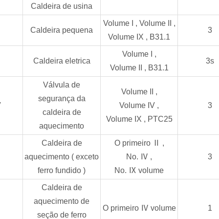
Caldeira de usina
Volume
I
, Volume
II
,
Caldeira pequena
3
Volume
IX
,
B31.1
Volume
I
,
Caldeira eletrica
3s
Volume
II
,
B31.1
Válvula de
Volume
II
,
segurança da
V
Volume
IV
,
3
caldeira de
Volume
IX
,
PTC25
aquecimento
Caldeira de
O primeiro
Ⅱ
,
aquecimento
(
exceto
No.
Ⅳ
,
3
ferro fundido
)
No.
Ⅸ
volume
Caldeira de
aquecimento de
O primeiro
Ⅳ
volume
1
seção de ferro