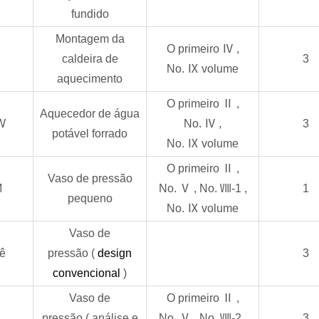
fundido
Montagem da
O primeiro
Ⅳ
,
caldeira de
3
No.
Ⅸ
volume
aquecimento
O primeiro
Ⅱ
,
Aquecedor de água
W
No.
Ⅳ
,
3
potável forrado
No.
Ⅸ
volume
O primeiro
Ⅱ
,
Vaso de pressão
M
No.
Ⅴ
, No.
Ⅷ-1
,
1
pequeno
No.
Ⅸ
volume
Vaso de
ê
pressão
(
design
3
convencional
)
Vaso de
O primeiro
Ⅱ
,
2
pressão
(
análise e
No.
Ⅴ
, No.
Ⅷ-2
,
3