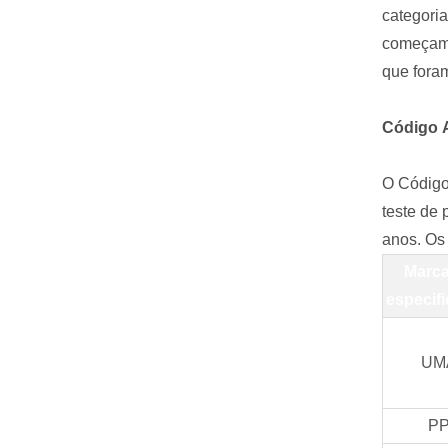
categori
começam 
que
for
Código
O
Códig
teste de
anos.
Os 
Marca
especif
UM
P