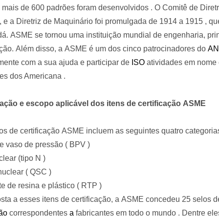
, mais de
600
padrões
foram desenvolvidos
.
O
Comitê de Diretr
, e a Diretriz de Maquinário
foi promulgada de
1914
a
1915
, qu
dá.
ASME
se tornou uma instituição mundial de engenharia, pr
ação.
Além disso, a
ASME
é
um dos cinco patrocinadores do
AN
mente com a sua ajuda e participar de
ISO
atividades
em nome d
es dos Americana
.
cação e escopo aplicável dos itens de certificação
ASME
os de certificação
ASME
incluem as seguintes quatro categoria
 e vaso de pressão (
BPV
)
lear (tipo
N
)
nuclear (
QSC
)
e de resina e plástico (
RTP
)
ta a esses itens de certificação, a
ASME
concedeu
25
selos d
ção
correspondentes
a
fabricantes em todo o mundo
.
Dentre ele