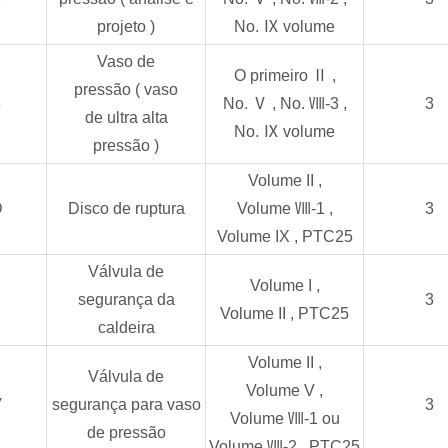
projeto
)
No.
Ⅸ
volume
Vaso de
O primeiro
Ⅱ
,
pressão
(
vaso
3
No.
Ⅴ
, No.
Ⅷ-3
,
3
de
ultra alta
No.
Ⅸ
volume
pressão
)
Volume
II
,
D
Disco de ruptura
Volume
Ⅷ-1
,
3
Volume
IX
,
PTC25
Válvula de
Volume
I
,
segurança da
3
Volume
II
,
PTC25
caldeira
Volume
II
,
Válvula de
Volume
V
,
V
segurança para vaso
3
Volume
Ⅷ-1
ou
de pressão
Volume
Ⅷ-2
,
PTC25