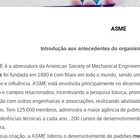
ASME
Introdução aos antecedentes do organism
E
é a
abreviatura
da
American Society of Mechanical Engineer
s
foi fundada em
1880
e com filiais em todo o mundo, sendo u
e e influência.
ASME está
envolvida principalmente no desenvo
 e campos relacionados, incentivando a pesquisa básica, pr
ão com outras engenharias e associações, realizando atividad
os.
Tem
125.000
membros, administra a maior agência de publi
ferências técnicas a
cada ano
,
200
cursos de desenvolvimento 
ra.
sua criação, a
ASME
liderou o
desenvolvimento
de
padrões
me