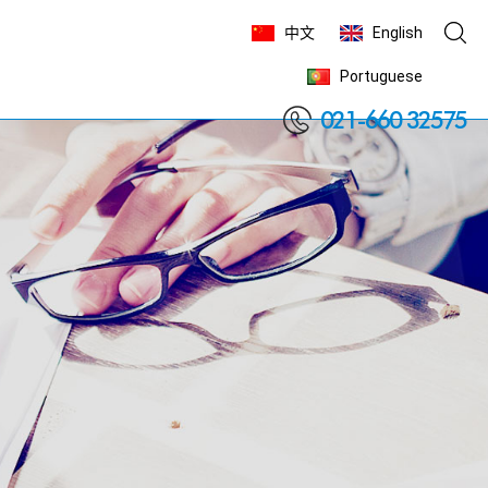
中文
English
Portuguese

021-660 32575