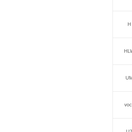
H
HL
U
voc
U