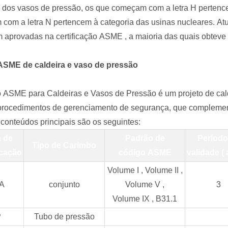
a dos vasos de pressão, os que começam com a letra H pertence
com a letra N pertencem à categoria das usinas nucleares.
At
am
aprovadas na
certificação
ASME
, a maioria das quais obteve
ASME de
caldeira e vaso de pressão
o
ASME para
Caldeiras e Vasos de Pressão é um projeto de cald
 procedimentos de gerenciamento de segurança, que complem
conteúdos principais são os seguintes:
 de
Padrão de
Período
Tipo de Carimbo
icação
código
ASME
validade
(
Volume
I
, Volume
II
,
A
conjunto
Volume
V
,
3
Volume
IX
,
B31.1
P
Tubo de pressão