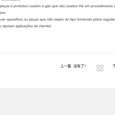
 peças e produtos usados a gás que são usados Há um procedimento d
ntos.
quer aparelhos ou peças que não sejam do tipo fornecido pelos regula
ão apoiam aplicações de clientes
上一篇 : 没有了！
下
