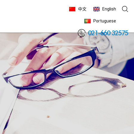
中文
English
Portuguese

021-660 32575