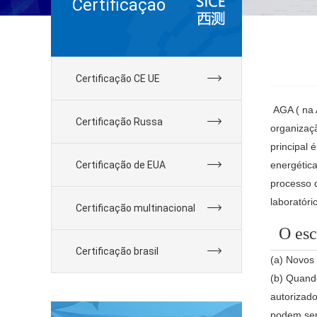
Certificação
Certificação CE UE
AGA (
na 
Certificação Russa
organiza
principal 
Certificação de EUA
energética
processo d
laboratóri
Certificação multinacional
O esc
Certificação brasil
(a) Novos
(b) Quand
autorizad
podem ser